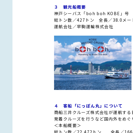
３ 観光船概要
神戸シーバス「boh boh KOBE」号
総トン数／427トン 全長／38.0メー
運航会社／早駒運輸株式会社
４ 客船「にっぽん丸」について
商船三井クルーズ株式会社が運航する
発着クルーズを行うなど国内外をめぐり
＜本船概要＞
総トン数／22,472トン 全長／16