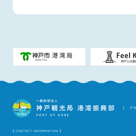
プ
【 CONTACT INFORMATION 】