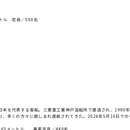
トル 定員／550名
日本を代表する客船。三菱重工業神戸造船所で建造され、1990年
、多くの方々に親しまれ運航されてきた。2026年5月10日で
6.65メートル 乗客定員／449名