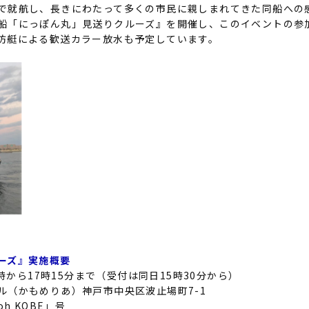
で就航し、長きにわたって多くの市民に親しまれてきた同船への
船「にっぽん丸」見送りクルーズ』を開催し、このイベントの参
防艇による歓送カラー放水も予定しています。
ーズ』実施概要
6時から17時15分まで（受付は同日15時30分から）
ル（かもめりあ）神戸市中央区波止場町7-1
h KOBE」号