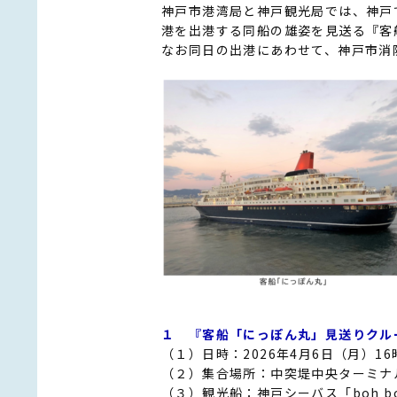
神戸市港湾局と神戸観光局では、神戸
港を出港する同船の雄姿を見送る『客
なお同日の出港にあわせて、神戸市消
１ 『客船「にっぽん丸」見送りクル
（１）日時：2026年4月6日（月）1
（２）集合場所：中突堤中央ターミナ
（３）観光船：神戸シーバス「boh bo