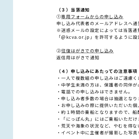
（３）当落通知
①
専用フォームからの申し込み
申し込み代表者のメールアドレスへ通
※迷惑メールの設定によっては当落通
「@kcva.or.jp」を許可するよう
②
往復はがきでの申し込み
返信用はがきで通知
（４）申し込みにあたっての注意事項
・一人で複数組の申し込みはご遠慮く
・中学生未満の方は、保護者の同伴が
・電話での申し込みはできません。
・申し込み者多数の場合は抽選となり
・お申し込みの際に提供いただいた個
・約１時間の乗船となりますので、船
・「にっぽん丸」にはご乗船いただけ
・荒天や海象の状況など、やむを得な
・イベント中に主催者が撮影した写真