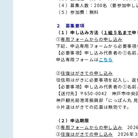
（４）募集人数：200名（要参加申し
（５）参加費：無料
２ 募集要項
（１）申し込み方法（
１組５名まで
申
①
専用フォームからの申し込み
下記、申込専用フォームから必要事項
【必要事項】申し込み代表者の①名前
申込専用フォームは
こちら
②
往復はがきでの申し込み
往信用はがきに必要事項を記入し、返
【必要事項】申し込み代表者の①名前
【送付先】〒650-0042 神戸市中
神戸観光局港湾振興部「にっぽん丸 
※片道はがきでの応募は無効です。
（２）申込期限
①
専用フォームからの申し込み
202
②
往復はがきでの申し込み
2026年