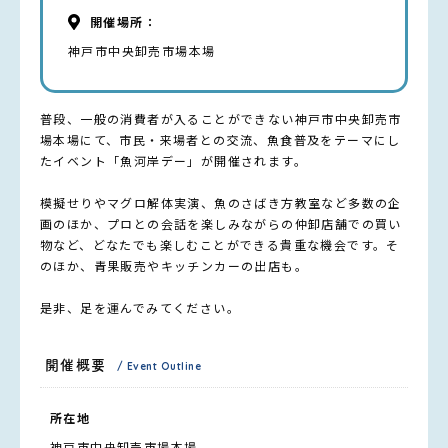
開催場所：
神戸市中央卸売市場本場
普段、一般の消費者が入ることができない神戸市中央卸売市
場本場にて、市民・来場者との交流、魚食普及をテーマにし
たイベント「魚河岸デー」が開催されます。
模擬せりやマグロ解体実演、魚のさばき方教室など多数の企
画のほか、プロとの会話を楽しみながらの仲卸店舗での買い
物など、どなたでも楽しむことができる貴重な機会です。そ
のほか、青果販売やキッチンカーの出店も。
是非、足を運んでみてください。
開催概要
/ Event Outline
所在地
神戸市中央卸売市場本場