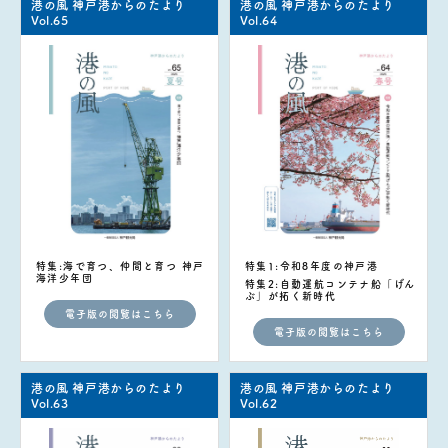
港の風 神戸港からのたより
港の風 神戸港からのたより
Vol.65
Vol.64
特集:海で育つ、仲間と育つ 神戸
特集1:令和8年度の神戸港
海洋少年団
特集2:自動運航コンテナ船「げん
ぶ」が拓く新時代
電子版の閲覧はこちら
電子版の閲覧はこちら
港の風 神戸港からのたより
港の風 神戸港からのたより
Vol.63
Vol.62