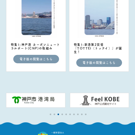
特集1:神戸港 カーボンニュート
特集1:新港第2突堤
ラルポート(CNP)の取組み
「TOTTEI（トッテイ）」が誕
生！
電子版の閲覧はこちら
電子版の閲覧はこちら