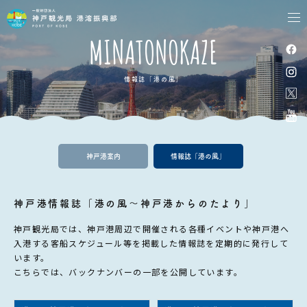
tog
nav
MINATONOKAZE
情報誌「港の風」
神戸港案内
情報誌「港の風」
神戸港情報誌「港の風～神戸港からのたより」
神戸観光局では、神戸港周辺で開催される各種イベントや神戸港へ
入港する客船スケジュール等を掲載した情報誌を定期的に発行して
います。
こちらでは、バックナンバーの一部を公開しています。