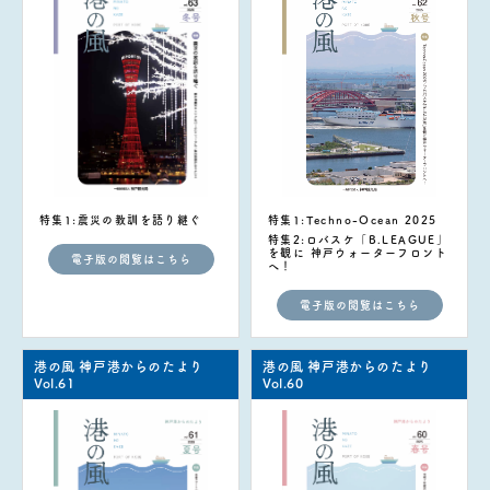
特集1:震災の教訓を語り継ぐ
特集1:Techno-Ocean 2025
特集2:ロバスケ「B.LEAGUE」
を観に 神戸ウォーターフロント
電子版の閲覧はこちら
へ！
電子版の閲覧はこちら
港の風 神戸港からのたより
港の風 神戸港からのたより
Vol.61
Vol.60