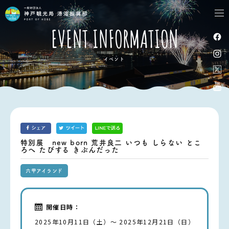
tog
nav
EVENT INFORMATION
イベント
特別展 new born 荒井良二 いつも しらない とこ
ろへ たびする きぶんだった
六甲アイランド
開催日時：
2025年10月11日（土）～ 2025年12月21日（日）