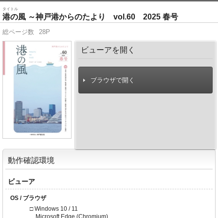
タイトル
港の風 ～神戸港からのたより vol.60 2025 春号
総ページ数
28P
ビューアを開く
ブラウザで開く
動作確認環境
ビューア
OS / ブラウザ
□ Windows 10 / 11
Microsoft Edge (Chromium)